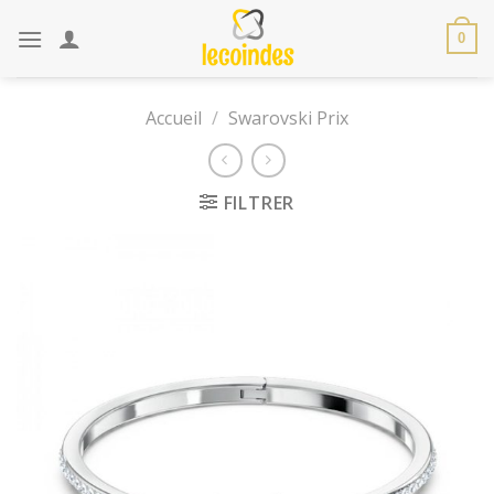
Skip
to
0
content
Accueil
/
Swarovski Prix
FILTRER