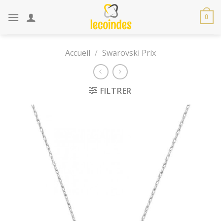
Skip
to
0
content
Accueil
/
Swarovski Prix
FILTRER