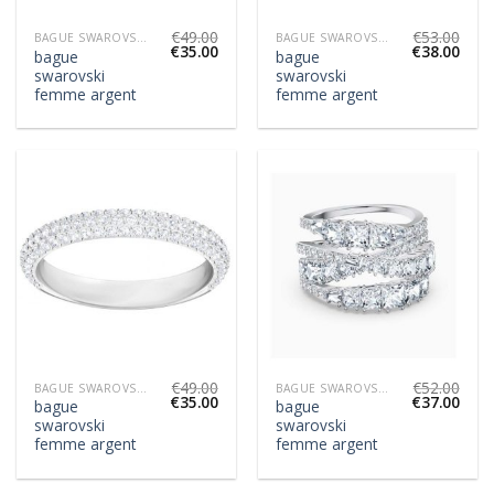
€
49.00
€
53.00
BAGUE SWAROVSKI FEMME ARGENT
BAGUE SWAROVSKI FEMME ARGENT
€
35.00
€
38.00
bague
bague
swarovski
swarovski
femme argent
femme argent
€
49.00
€
52.00
BAGUE SWAROVSKI FEMME ARGENT
BAGUE SWAROVSKI FEMME ARGENT
€
35.00
€
37.00
bague
bague
swarovski
swarovski
femme argent
femme argent