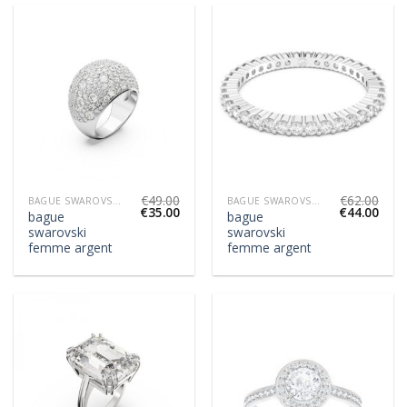
€
49.00
€
62.00
BAGUE SWAROVSKI FEMME ARGENT
BAGUE SWAROVSKI FEMME ARGENT
€
35.00
€
44.00
bague
bague
swarovski
swarovski
femme argent
femme argent