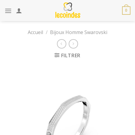
Skip
to
0
content
Accueil
/
Bijoux Homme Swarovski
FILTRER