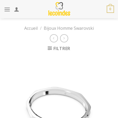
Skip
to
0
content
Accueil
/
Bijoux Homme Swarovski
FILTRER