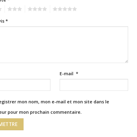
3
4
5
vis
*
E-mail
*
egistrer mon nom, mon e-mail et mon site dans le
eur pour mon prochain commentaire.