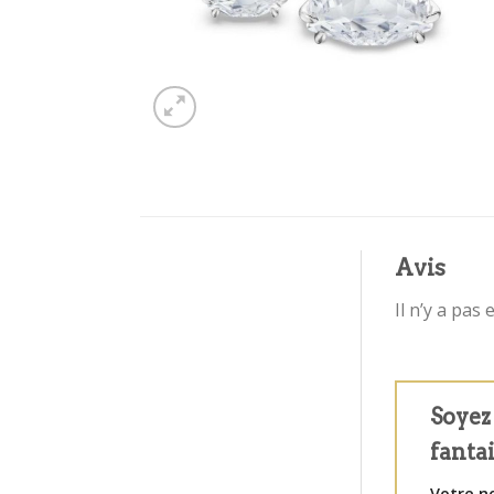
Avis
Il n’y a pas 
Soyez 
fanta
Votre n