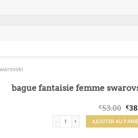
warovski
bague fantaisie femme swarov
53.00
38
€
€
quantité de bague fantaisie femme s
AJOUTER AU PANI