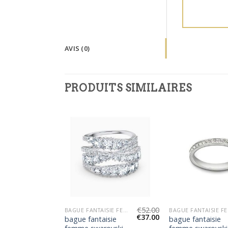
AVIS (0)
PRODUITS SIMILAIRES
€
55.00
€
52.00
BAGUE FANTAISIE FEMME SWAROVSKI
BAGUE FANTAISIE FEMME SWAROVSKI
BAG
€
39.00
€
37.00
isie
bague fantaisie
bague fantaisie