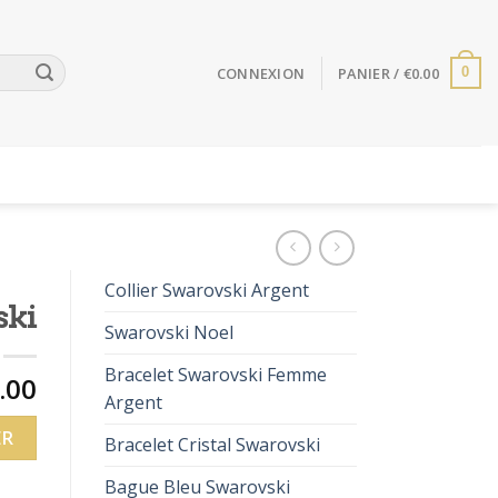
CONNEXION
PANIER /
€
0.00
0
Collier Swarovski Argent
ski
Swarovski Noel
Bracelet Swarovski Femme
.00
Argent
warovski
ER
Bracelet Cristal Swarovski
Bague Bleu Swarovski