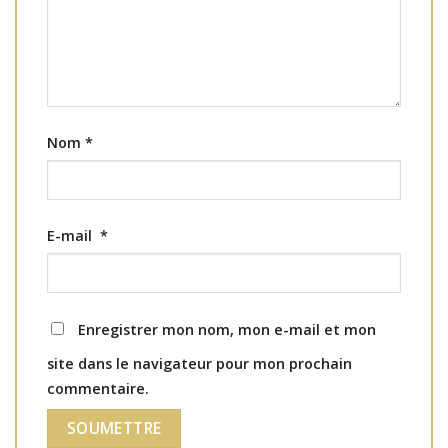
Nom
*
E-mail
*
Enregistrer mon nom, mon e-mail et mon
site dans le navigateur pour mon prochain
commentaire.