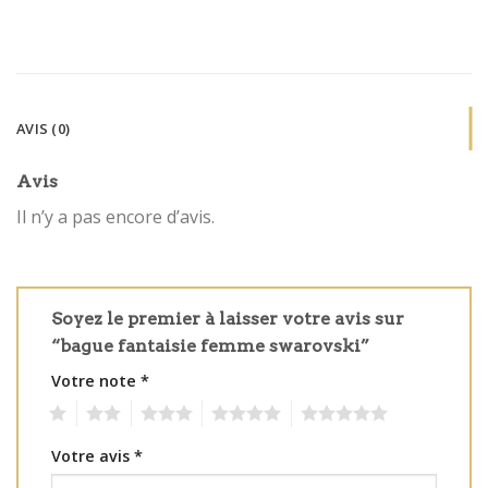
AVIS (0)
Avis
Il n’y a pas encore d’avis.
Soyez le premier à laisser votre avis sur
“bague fantaisie femme swarovski”
Votre note
*
1
2
3
4
5
Votre avis
*