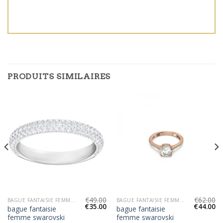
PRODUITS SIMILAIRES
€
49.00
€
62.00
BAGUE FANTAISIE FEMME SWAROVSKI
BAGUE FANTAISIE FEMME SWAROVSKI
€
35.00
€
44.00
bague fantaisie
bague fantaisie
femme swarovski
femme swarovski