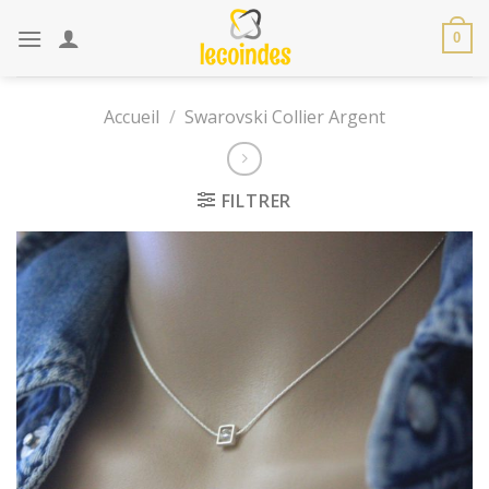
Skip
to
0
content
Accueil
/
Swarovski Collier Argent
FILTRER