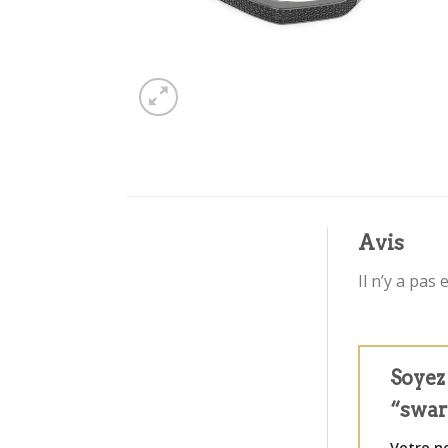
Avis
Il n’y a pas 
Soyez 
“swar
Votre n