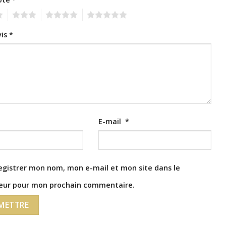
3
4
5
vis
*
E-mail
*
egistrer mon nom, mon e-mail et mon site dans le
eur pour mon prochain commentaire.