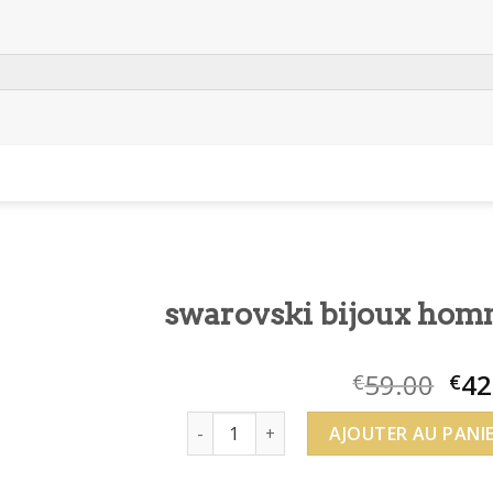
swarovski bijoux ho
59.00
42
€
€
quantité de swarovski bijoux homme
AJOUTER AU PANI