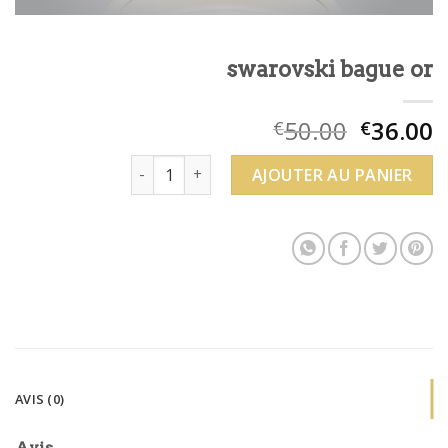
swarovski bague or
50.00
36.00
€
€
quantité de swarovski bague or
AJOUTER AU PANIER
AVIS (0)
Avis