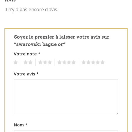
Il n’y a pas encore d’avis.
Soyez le premier à laisser votre avis sur
“swarovski bague or”
Votre note
*
1
2
3
4
5
Votre avis
*
Nom
*