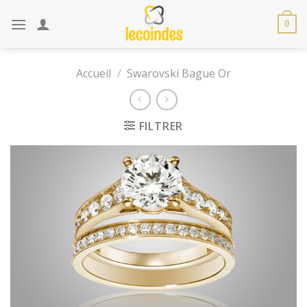
Skip
to
0
content
Accueil
/
Swarovski Bague Or
FILTRER