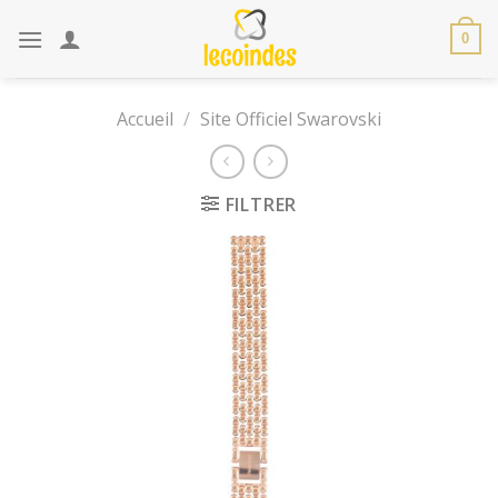
Skip
to
0
content
Accueil
/
Site Officiel Swarovski
FILTRER