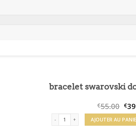
bracelet swarovski d
55.00
39
€
€
quantité de bracelet swarovski doré
AJOUTER AU PANI