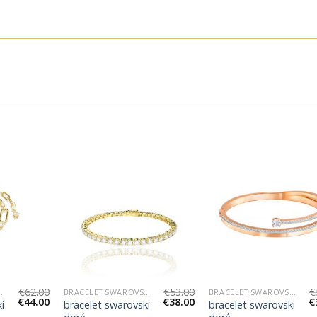
€
62.00
€
53.00
€
LET SWAROVSKI DORÉ
BRACELET SWAROVSKI DORÉ
BRACELET SWAROVSKI DORÉ
€
44.00
€
38.00
€
i
bracelet swarovski
bracelet swarovski