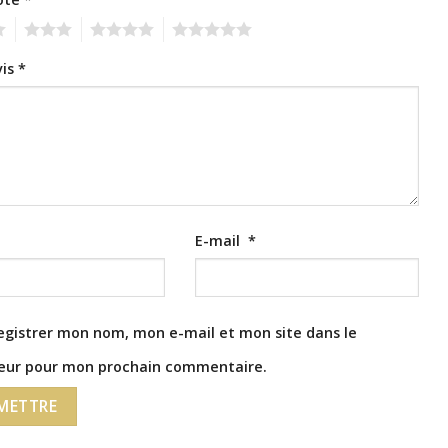
3
4
5
vis
*
E-mail
*
egistrer mon nom, mon e-mail et mon site dans le
eur pour mon prochain commentaire.