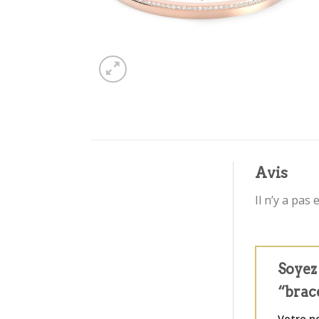
Avis
Il n’y a pas 
Soyez 
“brac
Votre n