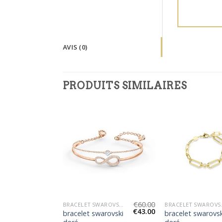
AVIS (0)
PRODUITS SIMILAIRES
€
50.00
€
60.00
BRACELET SWAROVSKI DORÉ
BRACELET SWAROVSKI DORÉ
BRACE
€
36.00
€
43.00
arovski
bracelet swarovski
bracelet swarovsk