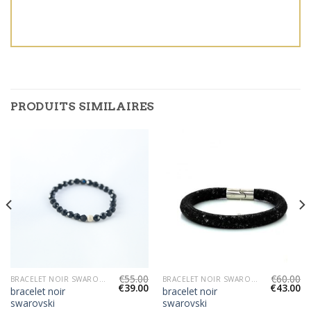
PRODUITS SIMILAIRES
€
55.00
€
60.00
BRACELET NOIR SWAROVSKI
BRACELET NOIR SWAROVSKI
€
39.00
€
43.00
bracelet noir
bracelet noir
swarovski
swarovski