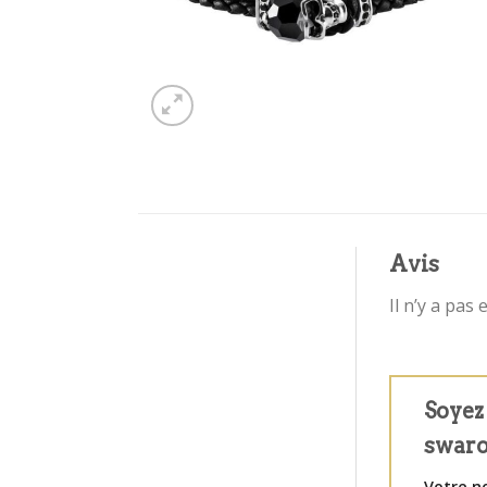
Avis
Il n’y a pas 
Soyez 
swar
Votre n