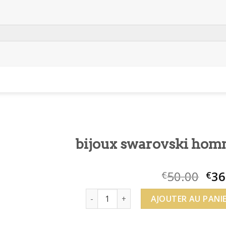
bijoux swarovski ho
50.00
36
€
€
quantité de bijoux swarovski homme
AJOUTER AU PANI