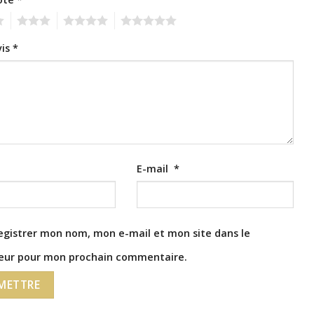
3
4
5
vis
*
E-mail
*
egistrer mon nom, mon e-mail et mon site dans le
eur pour mon prochain commentaire.