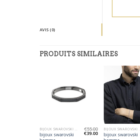
AVIS (0)
PRODUITS SIMILAIRES
€
56.00
€
55.00
BIJOUX SWAROVSKI HOMME
BIJOUX SWAROVSKI HOMME
BIJOUX S
€
40.00
€
39.00
ovski
bijoux swarovski
bijoux swarovski