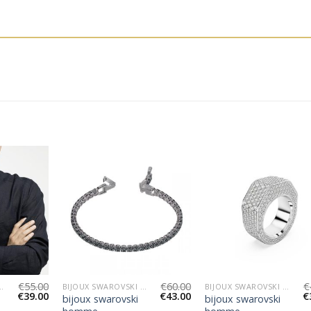
€
55.00
€
60.00
€
WAROVSKI HOMME
BIJOUX SWAROVSKI HOMME
BIJOUX SWAROVSKI HOMME
€
39.00
€
43.00
€
bijoux swarovski
bijoux swarovski