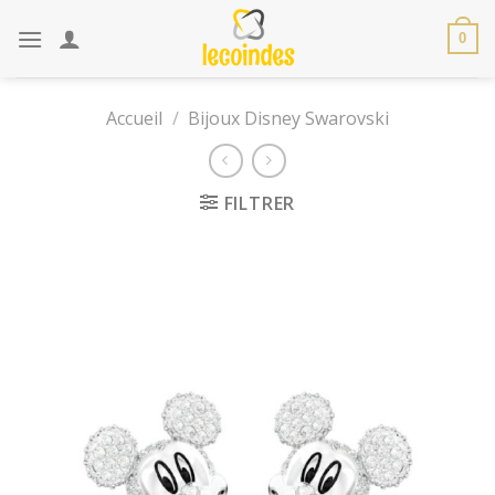
Skip
to
0
content
Accueil
/
Bijoux Disney Swarovski
FILTRER