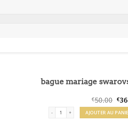
bague mariage swarov
50.00
36
€
€
quantité de bague mariage swarovski
AJOUTER AU PANI