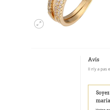
Avis
Il n’y a pas 
Soyez 
maria
Votre n