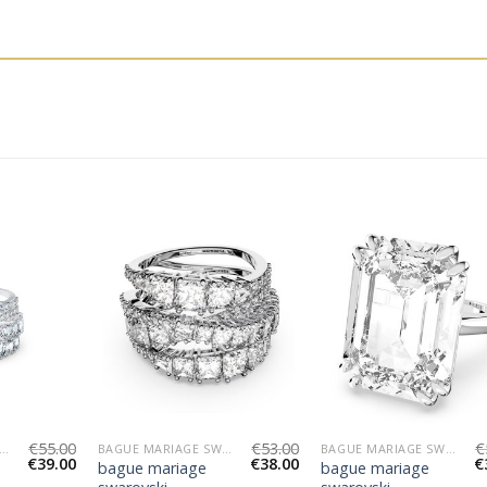
€
55.00
€
53.00
€
UE MARIAGE SWAROVSKI
BAGUE MARIAGE SWAROVSKI
BAGUE MARIAGE SWAROVSKI
€
39.00
€
38.00
€
bague mariage
bague mariage