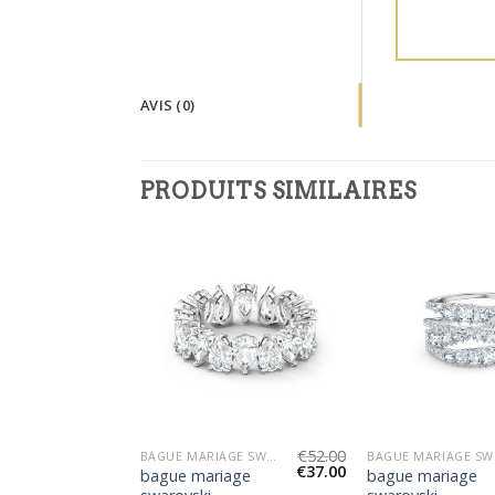
AVIS (0)
PRODUITS SIMILAIRES
€
60.00
€
52.00
BAGUE MARIAGE SWAROVSKI
BAGUE MARIAGE SWAROVSKI
BAG
€
43.00
€
37.00
age
bague mariage
bague mariage