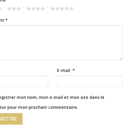
3
4
5
vis
*
E-mail
*
egistrer mon nom, mon e-mail et mon site dans le
eur pour mon prochain commentaire.