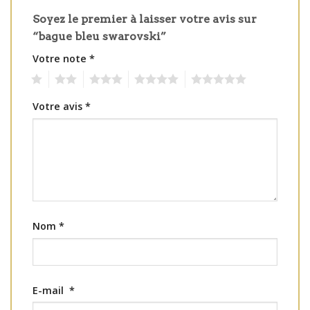
Soyez le premier à laisser votre avis sur
“bague bleu swarovski”
Votre note
*
1
2
3
4
5
Votre avis
*
Nom
*
E-mail
*