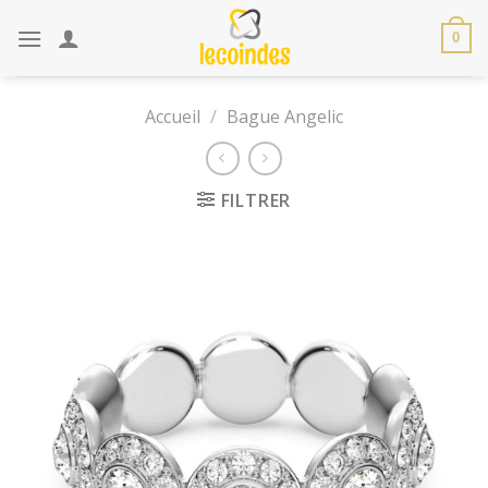
Skip
to
0
content
Accueil
/
Bague Angelic
FILTRER