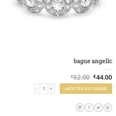
bague angelic
62.00
44.00
€
€
quantité de bague angelic
AJOUTER AU PANIER